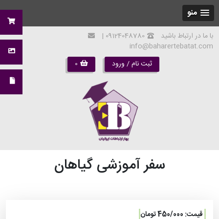
منو
با ما در ارتباط باشید
09124048780 |
info@baharertebatat.com
ثبت نام / ورود
0
سفر آموزشی گیاهان
قیمت: 450/000 تومان