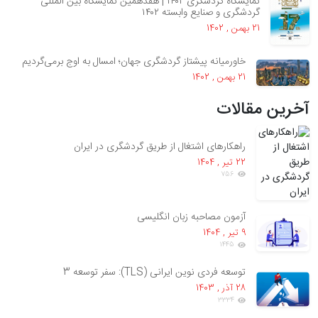
نمایشگاه گردشگری ۱۴۰۲ | هفدهمین نمایشگاه بین المللی
گردشگری و صنایع وابسته ۱۴۰۲
21 بهمن , 1402
خاورمیانه پیشتاز گردشگری جهان؛ امسال به اوج برمی‌گردیم
21 بهمن , 1402
آخرین مقالات
راهکارهای اشتغال از طریق گردشگری در ایران
22 تير , 1404
756
آزمون مصاحبه زبان انگلیسی
9 تير , 1404
1445
توسعه فردی نوین ایرانی (TLS): سفر توسعه 3
28 آذر , 1403
3334