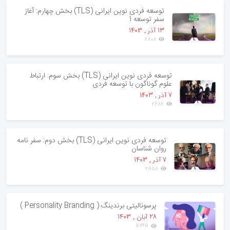
توسعه فردی نوین ایرانی (TLS) بخش چهارم: آغاز
سفر توسعه 1
13 آذر , 1403
2808
توسعه فردی نوین ایرانی (TLS) بخش سوم: ارتباط
علوم گوناگون با توسعه فردی
7 آذر , 1403
2686
توسعه فردی نوین ایرانی (TLS) بخش دوم: سفر نامه
روان شناسان
7 آذر , 1403
2558
پرسونالیتی برندینگ ( Personality Branding )
28 آبان , 1403
5745