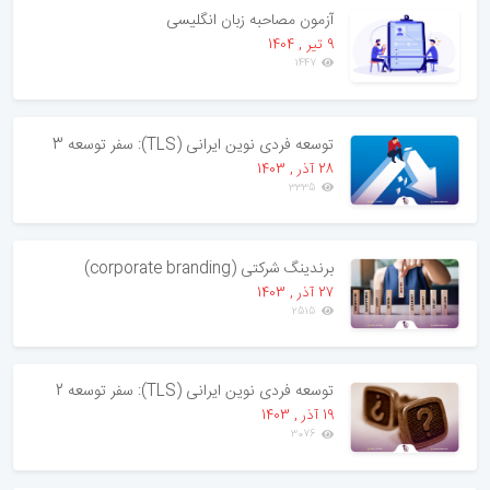
آزمون مصاحبه زبان انگلیسی
9 تير , 1404
1447
توسعه فردی نوین ایرانی (TLS): سفر توسعه 3
28 آذر , 1403
3335
برندینگ شرکتی (corporate branding)
27 آذر , 1403
2515
توسعه فردی نوین ایرانی (TLS): سفر توسعه 2
19 آذر , 1403
3076