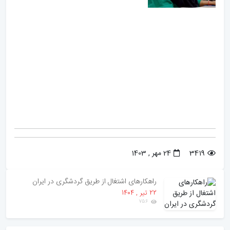
3419
24 مهر , 1403
راهکارهای اشتغال از طریق گردشگری در ایران
22 تير , 1404
756