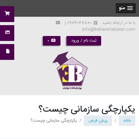
منو
با ما در ارتباط باشید
09124048780 |
info@baharertebatat.com
ثبت نام / ورود
0
یکپارچگی سازمانی چیست؟
خانه
پیش فرض
یکپارچگی سازمانی چیست؟