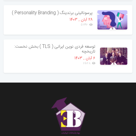
پرسونالیتی برندینگ ( Personality Branding )
28 آبان , 1403
5742
توسعه فردی نوین ایرانی ( TLS ) بخش نخست:
تاریخچه
6 آبان , 1403
2568