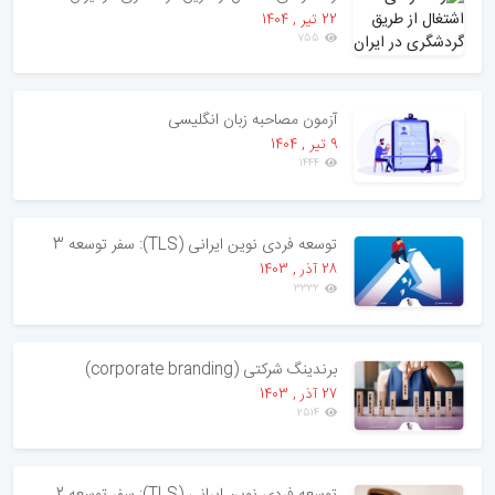
22 تير , 1404
755
آزمون مصاحبه زبان انگلیسی
9 تير , 1404
1444
توسعه فردی نوین ایرانی (TLS): سفر توسعه 3
28 آذر , 1403
3332
برندینگ شرکتی (corporate branding)
27 آذر , 1403
2514
توسعه فردی نوین ایرانی (TLS): سفر توسعه 2