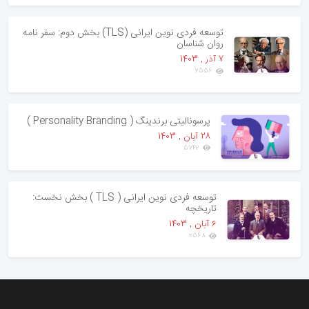
توسعه فردی نوین ایرانی (TLS) بخش دوم: سفر نامه
روان شناسان
7 آذر , 1403
2556
پرسونالیتی برندینگ ( Personality Branding )
28 آبان , 1403
5742
توسعه فردی نوین ایرانی ( TLS ) بخش نخست:
تاریخچه
6 آبان , 1403
2568