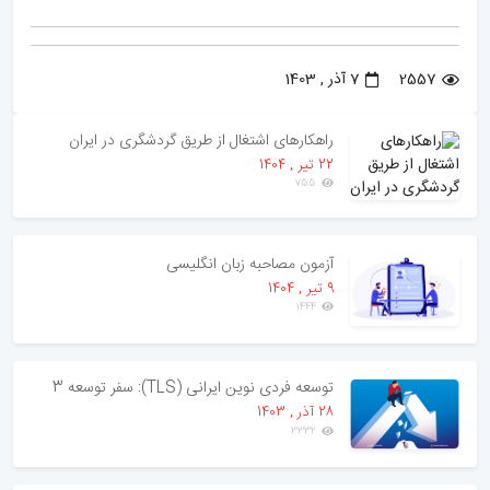
2557
7 آذر , 1403
راهکارهای اشتغال از طریق گردشگری در ایران
22 تير , 1404
755
آزمون مصاحبه زبان انگلیسی
9 تير , 1404
1444
توسعه فردی نوین ایرانی (TLS): سفر توسعه 3
28 آذر , 1403
3332