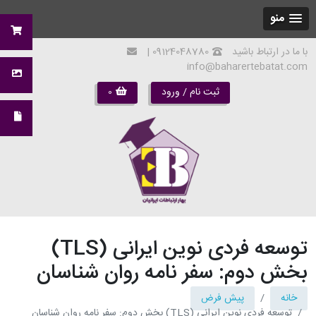
منو
با ما در ارتباط باشید
09124048780 |
info@baharertebatat.com
ثبت نام / ورود
0
توسعه فردی نوین ایرانی (TLS)
بخش دوم: سفر نامه روان شناسان
خانه
پیش فرض
توسعه فردی نوین ایرانی (TLS) بخش دوم: سفر نامه روان شناسان